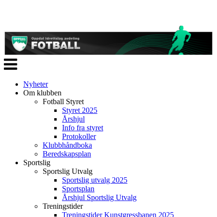
Veksle
navigasjon
Nyheter
Om klubben
Fotball Styret
Styret 2025
Årshjul
Info fra styret
Protokoller
Klubbhåndboka
Beredskapsplan
Sportslig
Sportslig Utvalg
Sportslig utvalg 2025
Sportsplan
Årshjul Sportslig Utvalg
Treningstider
Treningstider Kunstgressbanen 2025