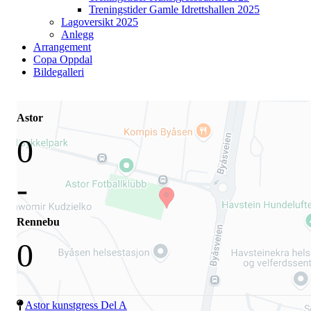
Treningstider Gamle Idrettshallen 2025
Lagoversikt 2025
Anlegg
Arrangement
Copa Oppdal
Bildegalleri
Astor
0
-
Rennebu
0
Astor kunstgress Del A