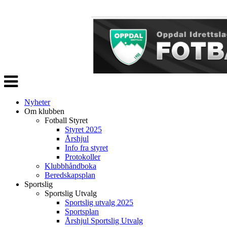
Veksle
navigasjon
Nyheter
Om klubben
Fotball Styret
Styret 2025
Årshjul
Info fra styret
Protokoller
Klubbhåndboka
Beredskapsplan
Sportslig
Sportslig Utvalg
Sportslig utvalg 2025
Sportsplan
Årshjul Sportslig Utvalg