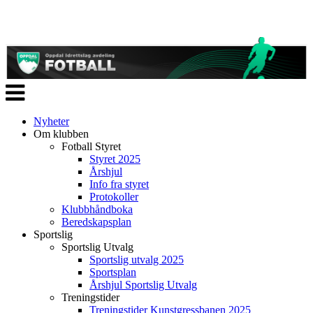
Veksle
navigasjon
Nyheter
Om klubben
Fotball Styret
Styret 2025
Årshjul
Info fra styret
Protokoller
Klubbhåndboka
Beredskapsplan
Sportslig
Sportslig Utvalg
Sportslig utvalg 2025
Sportsplan
Årshjul Sportslig Utvalg
Treningstider
Treningstider Kunstgressbanen 2025