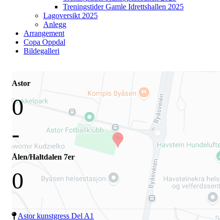
Treningstider Gamle Idrettshallen 2025
Lagoversikt 2025
Anlegg
Arrangement
Copa Oppdal
Bildegalleri
Astor
0
-
Ålen/Haltdalen 7er
0
Astor kunstgress Del A1