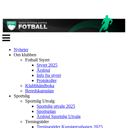
Veksle
navigasjon
Nyheter
Om klubben
Fotball Styret
Styret 2025
Årshjul
Info fra styret
Protokoller
Klubbhåndboka
Beredskapsplan
Sportslig
Sportslig Utvalg
Sportslig utvalg 2025
Sportsplan
Årshjul Sportslig Utvalg
Treningstider
Treningstider Kunstgressbanen 2025