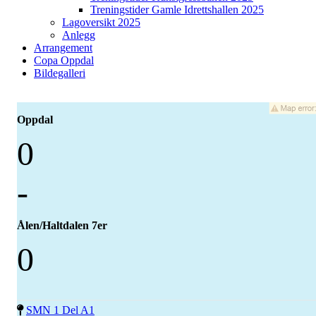
Treningstider Gamle Idrettshallen 2025
Lagoversikt 2025
Anlegg
Arrangement
Copa Oppdal
Bildegalleri
Oppdal
0
-
Ålen/Haltdalen 7er
0
SMN 1 Del A1