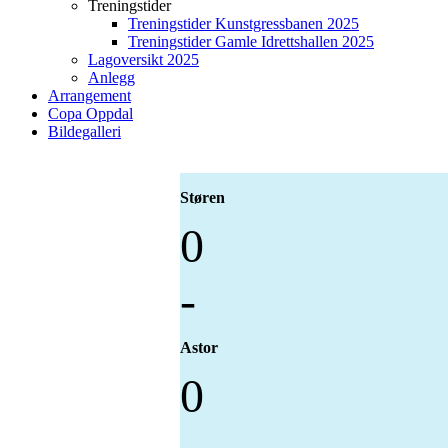
Treningstider
Treningstider Kunstgressbanen 2025
Treningstider Gamle Idrettshallen 2025
Lagoversikt 2025
Anlegg
Arrangement
Copa Oppdal
Bildegalleri
Støren
0
-
Astor
0