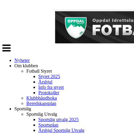
Veksle
navigasjon
Nyheter
Om klubben
Fotball Styret
Styret 2025
Årshjul
Info fra styret
Protokoller
Klubbhåndboka
Beredskapsplan
Sportslig
Sportslig Utvalg
Sportslig utvalg 2025
Sportsplan
Årshjul Sportslig Utvalg