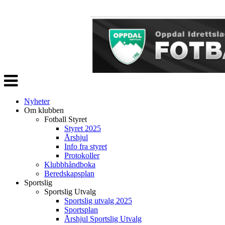
Veksle
navigasjon
Nyheter
Om klubben
Fotball Styret
Styret 2025
Årshjul
Info fra styret
Protokoller
Klubbhåndboka
Beredskapsplan
Sportslig
Sportslig Utvalg
Sportslig utvalg 2025
Sportsplan
Årshjul Sportslig Utvalg