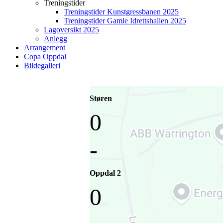
Treningstider
Treningstider Kunstgressbanen 2025
Treningstider Gamle Idrettshallen 2025
Lagoversikt 2025
Anlegg
Arrangement
Copa Oppdal
Bildegalleri
Støren
0
-
Oppdal 2
0