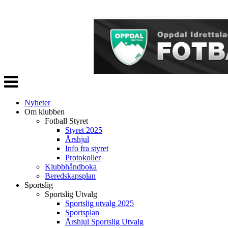
Veksle
navigasjon
Nyheter
Om klubben
Fotball Styret
Styret 2025
Årshjul
Info fra styret
Protokoller
Klubbhåndboka
Beredskapsplan
Sportslig
Sportslig Utvalg
Sportslig utvalg 2025
Sportsplan
Årshjul Sportslig Utvalg