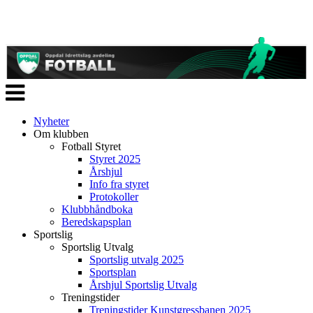
Veksle
navigasjon
Nyheter
Om klubben
Fotball Styret
Styret 2025
Årshjul
Info fra styret
Protokoller
Klubbhåndboka
Beredskapsplan
Sportslig
Sportslig Utvalg
Sportslig utvalg 2025
Sportsplan
Årshjul Sportslig Utvalg
Treningstider
Treningstider Kunstgressbanen 2025