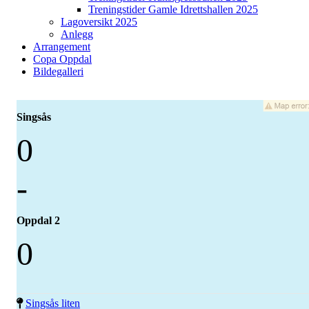
Treningstider Gamle Idrettshallen 2025
Lagoversikt 2025
Anlegg
Arrangement
Copa Oppdal
Bildegalleri
Singsås
0
-
Oppdal 2
0
Singsås liten