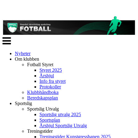
Veksle
navigasjon
Nyheter
Om klubben
Fotball Styret
Styret 2025
Årshjul
Info fra styret
Protokoller
Klubbhåndboka
Beredskapsplan
Sportslig
Sportslig Utvalg
Sportslig utvalg 2025
Sportsplan
Årshjul Sportslig Utvalg
Treningstider
Treningstider Kunstgressbanen 2025