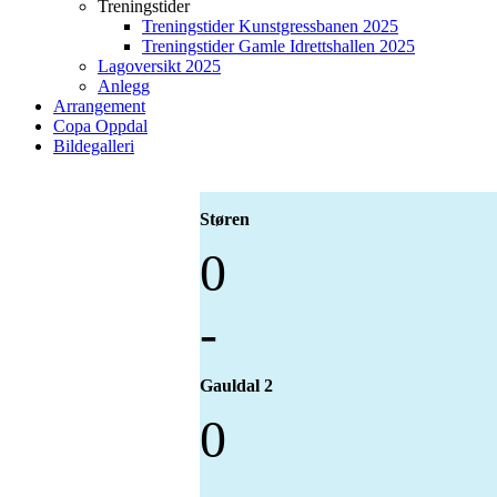
Treningstider
Treningstider Kunstgressbanen 2025
Treningstider Gamle Idrettshallen 2025
Lagoversikt 2025
Anlegg
Arrangement
Copa Oppdal
Bildegalleri
Støren
0
-
Gauldal 2
0