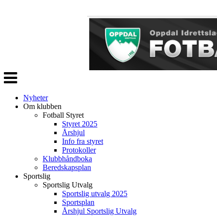
Veksle
navigasjon
Nyheter
Om klubben
Fotball Styret
Styret 2025
Årshjul
Info fra styret
Protokoller
Klubbhåndboka
Beredskapsplan
Sportslig
Sportslig Utvalg
Sportslig utvalg 2025
Sportsplan
Årshjul Sportslig Utvalg