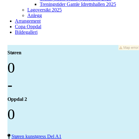
Treningstider Gamle Idrettshallen 2025
Lagoversikt 2025
Anlegg
Arrangement
Copa Oppdal
Bildegalleri
Støren
0
-
Oppdal 2
0
Støren kunstgress Del A1