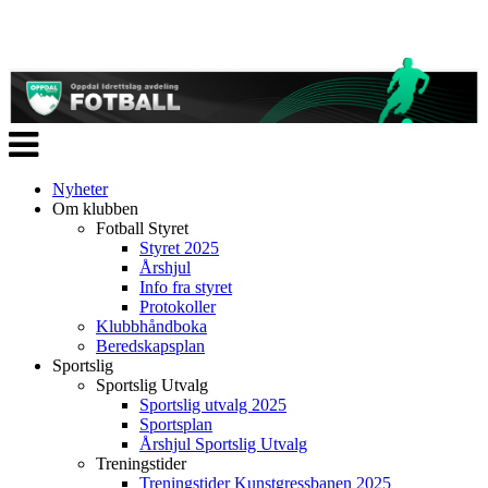
Veksle
navigasjon
Nyheter
Om klubben
Fotball Styret
Styret 2025
Årshjul
Info fra styret
Protokoller
Klubbhåndboka
Beredskapsplan
Sportslig
Sportslig Utvalg
Sportslig utvalg 2025
Sportsplan
Årshjul Sportslig Utvalg
Treningstider
Treningstider Kunstgressbanen 2025