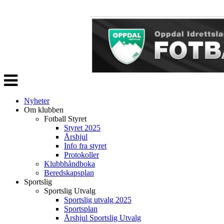
Veksle
navigasjon
Nyheter
Om klubben
Fotball Styret
Styret 2025
Årshjul
Info fra styret
Protokoller
Klubbhåndboka
Beredskapsplan
Sportslig
Sportslig Utvalg
Sportslig utvalg 2025
Sportsplan
Årshjul Sportslig Utvalg