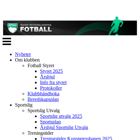
Veksle
navigasjon
Nyheter
Om klubben
Fotball Styret
Styret 2025
Årshjul
Info fra styret
Protokoller
Klubbhåndboka
Beredskapsplan
Sportslig
Sportslig Utvalg
Sportslig utvalg 2025
Sportsplan
Årshjul Sportslig Utvalg
Treningstider
Treningstider Kunstgressbanen 2025