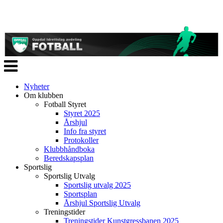
Veksle
navigasjon
Nyheter
Om klubben
Fotball Styret
Styret 2025
Årshjul
Info fra styret
Protokoller
Klubbhåndboka
Beredskapsplan
Sportslig
Sportslig Utvalg
Sportslig utvalg 2025
Sportsplan
Årshjul Sportslig Utvalg
Treningstider
Treningstider Kunstgressbanen 2025