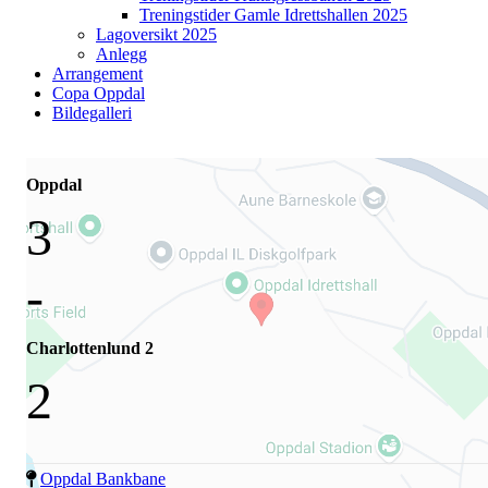
Treningstider Gamle Idrettshallen 2025
Lagoversikt 2025
Anlegg
Arrangement
Copa Oppdal
Bildegalleri
Oppdal
3
-
Charlottenlund 2
2
Oppdal Bankbane