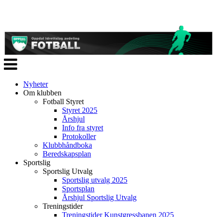
Veksle
navigasjon
Nyheter
Om klubben
Fotball Styret
Styret 2025
Årshjul
Info fra styret
Protokoller
Klubbhåndboka
Beredskapsplan
Sportslig
Sportslig Utvalg
Sportslig utvalg 2025
Sportsplan
Årshjul Sportslig Utvalg
Treningstider
Treningstider Kunstgressbanen 2025