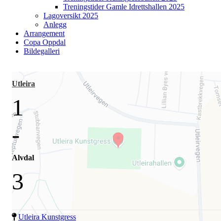
Treningstider Gamle Idrettshallen 2025
Lagoversikt 2025
Anlegg
Arrangement
Copa Oppdal
Bildegalleri
Utleira
1
-
Alvdal
3
Utleira Kunstgress