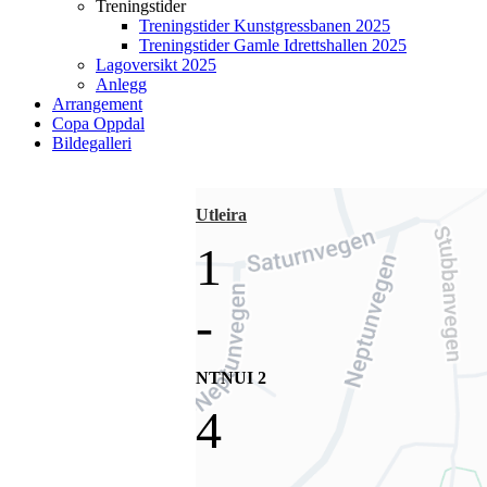
Treningstider
Treningstider Kunstgressbanen 2025
Treningstider Gamle Idrettshallen 2025
Lagoversikt 2025
Anlegg
Arrangement
Copa Oppdal
Bildegalleri
Utleira
1
-
NTNUI 2
4