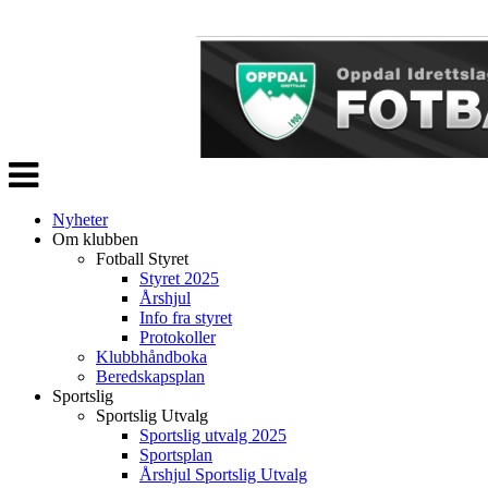
Veksle
navigasjon
Nyheter
Om klubben
Fotball Styret
Styret 2025
Årshjul
Info fra styret
Protokoller
Klubbhåndboka
Beredskapsplan
Sportslig
Sportslig Utvalg
Sportslig utvalg 2025
Sportsplan
Årshjul Sportslig Utvalg