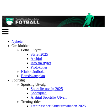
Veksle
navigasjon
Nyheter
Om klubben
Fotball Styret
Styret 2025
Årshjul
Info fra styret
Protokoller
Klubbhåndboka
Beredskapsplan
Sportslig
Sportslig Utvalg
Sportslig utvalg 2025
Sportsplan
Årshjul Sportslig Utvalg
Treningstider
Treningstider Kunstgressbanen 2025