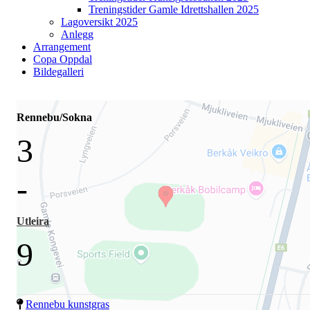
Treningstider Gamle Idrettshallen 2025
Lagoversikt 2025
Anlegg
Arrangement
Copa Oppdal
Bildegalleri
Rennebu/Sokna
3
-
Utleira
9
Rennebu kunstgras