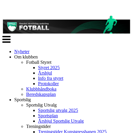
Veksle
navigasjon
Nyheter
Om klubben
Fotball Styret
Styret 2025
Årshjul
Info fra styret
Protokoller
Klubbhåndboka
Beredskapsplan
Sportslig
Sportslig Utvalg
Sportslig utvalg 2025
Sportsplan
Årshjul Sportslig Utvalg
Treningstider
Treningstider Kunstgressbanen 2025