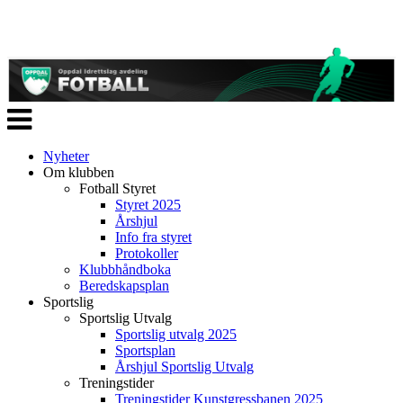
Veksle
navigasjon
Nyheter
Om klubben
Fotball Styret
Styret 2025
Årshjul
Info fra styret
Protokoller
Klubbhåndboka
Beredskapsplan
Sportslig
Sportslig Utvalg
Sportslig utvalg 2025
Sportsplan
Årshjul Sportslig Utvalg
Treningstider
Treningstider Kunstgressbanen 2025