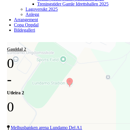
Treningstider Gamle Idrettshallen 2025
Lagoversikt 2025
Anlegg
Arrangement
Copa Oppdal
Bildegalleri
Gauldal 2
0
-
Utleira 2
0
Melhusbanken arena Lundamo Del A1