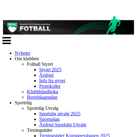
Veksle
navigasjon
Nyheter
Om klubben
Fotball Styret
Styret 2025
Årshjul
Info fra styret
Protokoller
Klubbhåndboka
Beredskapsplan
Sportslig
Sportslig Utvalg
Sportslig utvalg 2025
Sportsplan
Årshjul Sportslig Utvalg
Treningstider
Treningstider Kunstgressbanen 2025