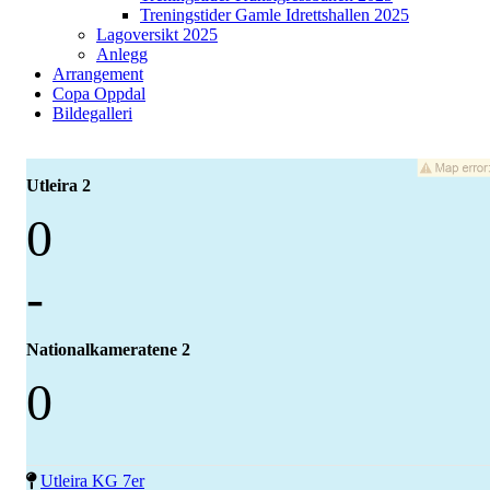
Treningstider Gamle Idrettshallen 2025
Lagoversikt 2025
Anlegg
Arrangement
Copa Oppdal
Bildegalleri
Utleira 2
0
-
Nationalkameratene 2
0
Utleira KG 7er