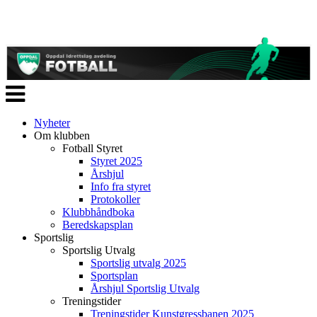
Veksle
navigasjon
Nyheter
Om klubben
Fotball Styret
Styret 2025
Årshjul
Info fra styret
Protokoller
Klubbhåndboka
Beredskapsplan
Sportslig
Sportslig Utvalg
Sportslig utvalg 2025
Sportsplan
Årshjul Sportslig Utvalg
Treningstider
Treningstider Kunstgressbanen 2025