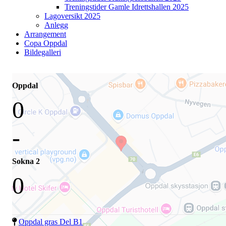
Treningstider Gamle Idrettshallen 2025
Lagoversikt 2025
Anlegg
Arrangement
Copa Oppdal
Bildegalleri
Oppdal
0
-
Sokna 2
0
Oppdal gras Del B1