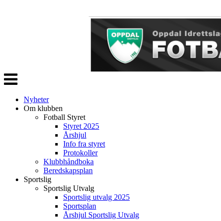
Veksle
navigasjon
Nyheter
Om klubben
Fotball Styret
Styret 2025
Årshjul
Info fra styret
Protokoller
Klubbhåndboka
Beredskapsplan
Sportslig
Sportslig Utvalg
Sportslig utvalg 2025
Sportsplan
Årshjul Sportslig Utvalg