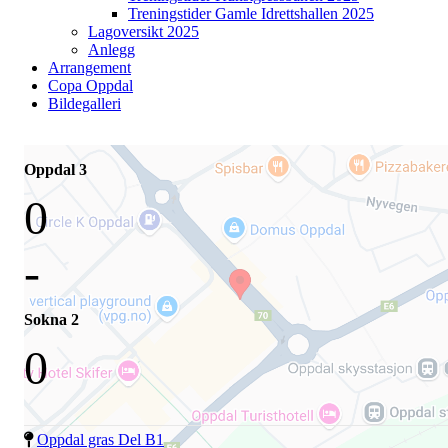
Treningstider Gamle Idrettshallen 2025
Lagoversikt 2025
Anlegg
Arrangement
Copa Oppdal
Bildegalleri
Oppdal 3
0
-
Sokna 2
0
Oppdal gras Del B1