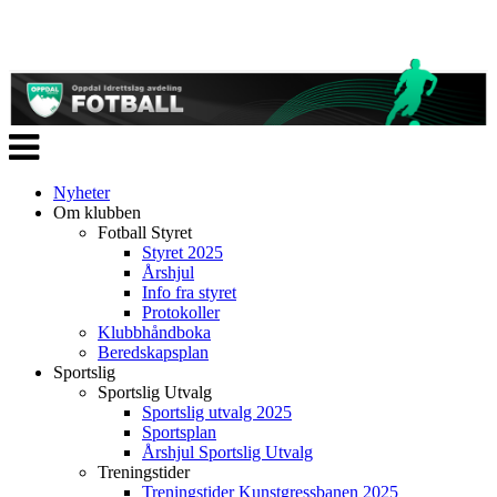
Veksle
navigasjon
Nyheter
Om klubben
Fotball Styret
Styret 2025
Årshjul
Info fra styret
Protokoller
Klubbhåndboka
Beredskapsplan
Sportslig
Sportslig Utvalg
Sportslig utvalg 2025
Sportsplan
Årshjul Sportslig Utvalg
Treningstider
Treningstider Kunstgressbanen 2025