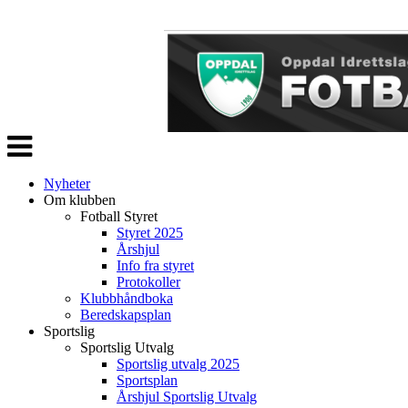
Veksle
navigasjon
Nyheter
Om klubben
Fotball Styret
Styret 2025
Årshjul
Info fra styret
Protokoller
Klubbhåndboka
Beredskapsplan
Sportslig
Sportslig Utvalg
Sportslig utvalg 2025
Sportsplan
Årshjul Sportslig Utvalg