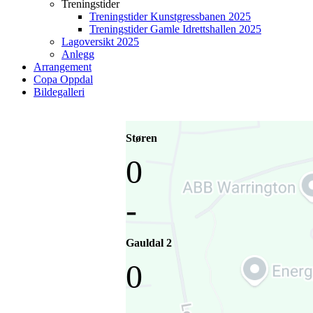
Treningstider
Treningstider Kunstgressbanen 2025
Treningstider Gamle Idrettshallen 2025
Lagoversikt 2025
Anlegg
Arrangement
Copa Oppdal
Bildegalleri
Støren
0
-
Gauldal 2
0