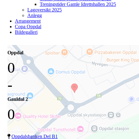
Treningstider Gamle Idrettshallen 2025
Lagoversikt 2025
Anlegg
Arrangement
Copa Oppdal
Bildegalleri
Oppdal
0
-
Gauldal 2
0
Oppdalsbanken Del B1