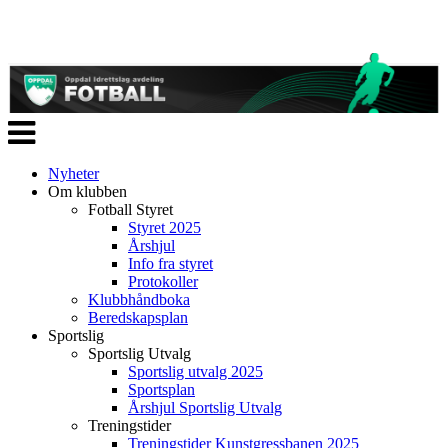
Veksle
navigasjon
Nyheter
Om klubben
Fotball Styret
Styret 2025
Årshjul
Info fra styret
Protokoller
Klubbhåndboka
Beredskapsplan
Sportslig
Sportslig Utvalg
Sportslig utvalg 2025
Sportsplan
Årshjul Sportslig Utvalg
Treningstider
Treningstider Kunstgressbanen 2025