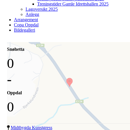
Treningstider Gamle Idrettshallen 2025
Lagoversikt 2025
Anlegg
Arrangement
Copa Oppdal
Bildegalleri
Snøhetta
0
-
Oppdal
0
Midtbygda Kunstgress