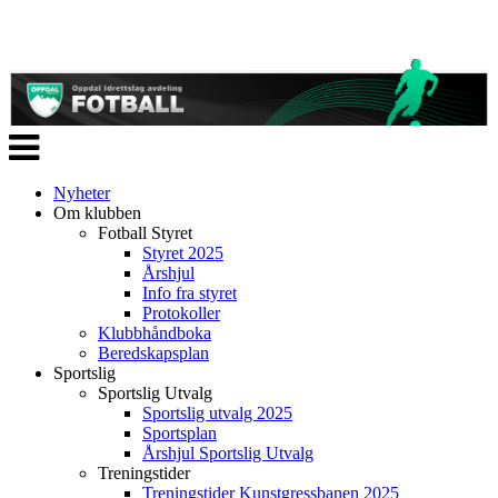
Veksle
navigasjon
Nyheter
Om klubben
Fotball Styret
Styret 2025
Årshjul
Info fra styret
Protokoller
Klubbhåndboka
Beredskapsplan
Sportslig
Sportslig Utvalg
Sportslig utvalg 2025
Sportsplan
Årshjul Sportslig Utvalg
Treningstider
Treningstider Kunstgressbanen 2025