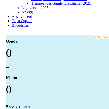
Treningstider Gamle Idrettshallen 2025
Lagoversikt 2025
Anlegg
Arrangement
Copa Oppdal
Bildegalleri
Oppdal
0
-
Klæbu
0
SMN 1 Del A