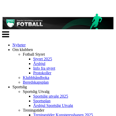
Veksle
navigasjon
Nyheter
Om klubben
Fotball Styret
Styret 2025
Årshjul
Info fra styret
Protokoller
Klubbhåndboka
Beredskapsplan
Sportslig
Sportslig Utvalg
Sportslig utvalg 2025
Sportsplan
Årshjul Sportslig Utvalg
Treningstider
Treningstider Kunstgressbanen 2025