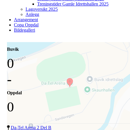
Treningstider Gamle Idrettshallen 2025
Lagoversikt 2025
Anlegg
Arrangement
Copa Oppdal
Bildegalleri
Buvik
0
-
Oppdal
0
Da-Tel Arena 2 Del B