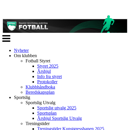
Veksle
navigasjon
Nyheter
Om klubben
Fotball Styret
Styret 2025
Årshjul
Info fra styret
Protokoller
Klubbhåndboka
Beredskapsplan
Sportslig
Sportslig Utvalg
Sportslig utvalg 2025
Sportsplan
Årshjul Sportslig Utvalg
Treningstider
Treningstider Kunstgressbanen 2025