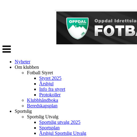
Veksle
navigasjon
Nyheter
Om klubben
Fotball Styret
Styret 2025
Årshjul
Info fra styret
Protokoller
Klubbhåndboka
Beredskapsplan
Sportslig
Sportslig Utvalg
Sportslig utvalg 2025
Sportsplan
Årshjul Sportslig Utvalg