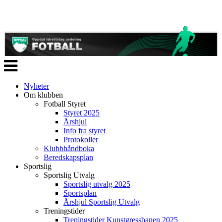
Veksle
navigasjon
Nyheter
Om klubben
Fotball Styret
Styret 2025
Årshjul
Info fra styret
Protokoller
Klubbhåndboka
Beredskapsplan
Sportslig
Sportslig Utvalg
Sportslig utvalg 2025
Sportsplan
Årshjul Sportslig Utvalg
Treningstider
Treningstider Kunstgressbanen 2025