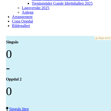
Treningstider Gamle Idrettshallen 2025
Lagoversikt 2025
Anlegg
Arrangement
Copa Oppdal
Bildegalleri
Singsås
0
-
Oppdal 2
0
Singsås liten