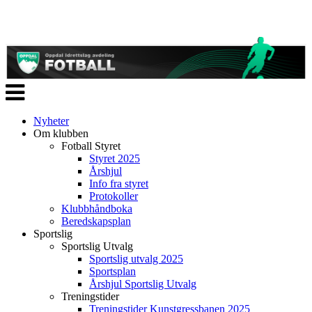
Veksle
navigasjon
Nyheter
Om klubben
Fotball Styret
Styret 2025
Årshjul
Info fra styret
Protokoller
Klubbhåndboka
Beredskapsplan
Sportslig
Sportslig Utvalg
Sportslig utvalg 2025
Sportsplan
Årshjul Sportslig Utvalg
Treningstider
Treningstider Kunstgressbanen 2025