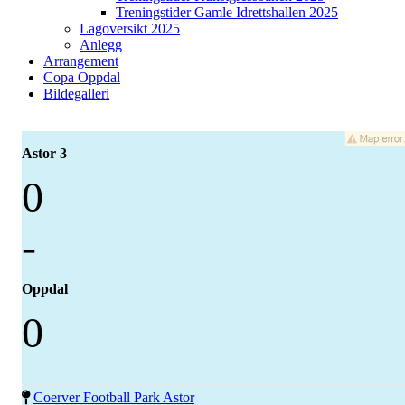
Treningstider Gamle Idrettshallen 2025
Lagoversikt 2025
Anlegg
Arrangement
Copa Oppdal
Bildegalleri
Astor 3
0
-
Oppdal
0
Coerver Football Park Astor