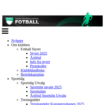
Veksle
navigasjon
Nyheter
Om klubben
Fotball Styret
Styret 2025
Årshjul
Info fra styret
Protokoller
Klubbhåndboka
Beredskapsplan
Sportslig
Sportslig Utvalg
Sportslig utvalg 2025
Sportsplan
Årshjul Sportslig Utvalg
Treningstider
Treningstider Kunstgressbanen 2025