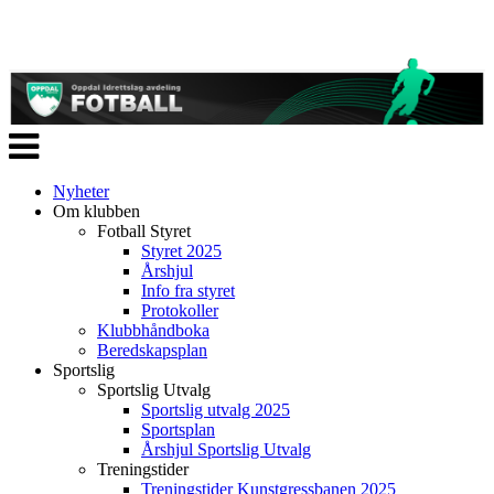
Veksle
navigasjon
Nyheter
Om klubben
Fotball Styret
Styret 2025
Årshjul
Info fra styret
Protokoller
Klubbhåndboka
Beredskapsplan
Sportslig
Sportslig Utvalg
Sportslig utvalg 2025
Sportsplan
Årshjul Sportslig Utvalg
Treningstider
Treningstider Kunstgressbanen 2025