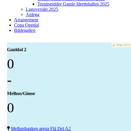
Treningstider Gamle Idrettshallen 2025
Lagoversikt 2025
Anlegg
Arrangement
Copa Oppdal
Bildegalleri
Gauldal 2
0
-
Melhus/Gimse
0
Melhusbanken arena Flå Del A2