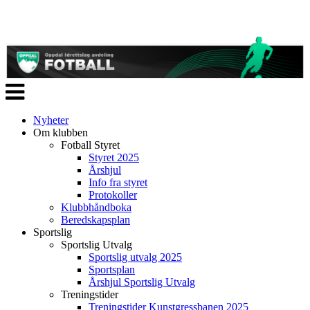
Veksle
navigasjon
Nyheter
Om klubben
Fotball Styret
Styret 2025
Årshjul
Info fra styret
Protokoller
Klubbhåndboka
Beredskapsplan
Sportslig
Sportslig Utvalg
Sportslig utvalg 2025
Sportsplan
Årshjul Sportslig Utvalg
Treningstider
Treningstider Kunstgressbanen 2025