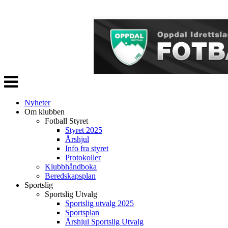
Veksle
navigasjon
Nyheter
Om klubben
Fotball Styret
Styret 2025
Årshjul
Info fra styret
Protokoller
Klubbhåndboka
Beredskapsplan
Sportslig
Sportslig Utvalg
Sportslig utvalg 2025
Sportsplan
Årshjul Sportslig Utvalg