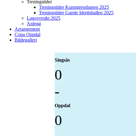
Treningstider
Treningstider Kunstgressbanen 2025
Treningstider Gamle Idrettshallen 2025
Lagoversikt 2025
Anlegg
Arrangement
Copa Oppdal
Bildegalleri
Singsås
0
-
Oppdal
0