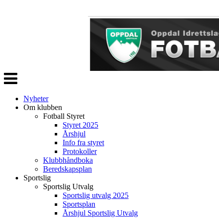
Veksle
navigasjon
Nyheter
Om klubben
Fotball Styret
Styret 2025
Årshjul
Info fra styret
Protokoller
Klubbhåndboka
Beredskapsplan
Sportslig
Sportslig Utvalg
Sportslig utvalg 2025
Sportsplan
Årshjul Sportslig Utvalg