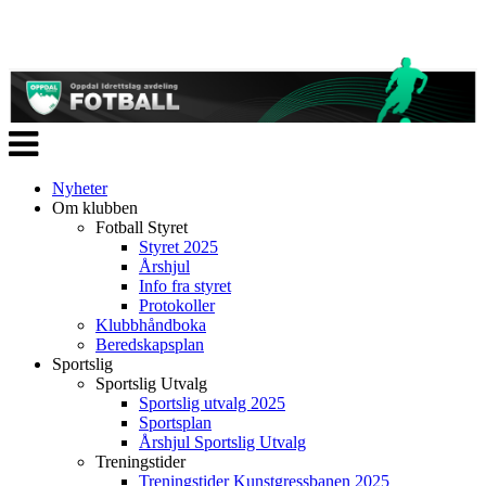
Veksle
navigasjon
Nyheter
Om klubben
Fotball Styret
Styret 2025
Årshjul
Info fra styret
Protokoller
Klubbhåndboka
Beredskapsplan
Sportslig
Sportslig Utvalg
Sportslig utvalg 2025
Sportsplan
Årshjul Sportslig Utvalg
Treningstider
Treningstider Kunstgressbanen 2025