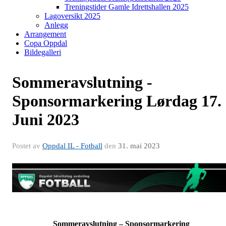
Treningstider Gamle Idrettshallen 2025
Lagoversikt 2025
Anlegg
Arrangement
Copa Oppdal
Bildegalleri
Sommeravslutning -
Sponsormarkering Lørdag 17.
Juni 2023
Postet av
Oppdal IL - Fotball
den
31. mai 2023
Sommeravslutning – Sponsormarkering