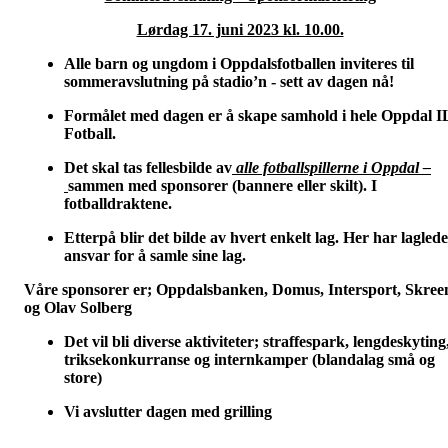
Lørdag 17. juni 2023 kl. 10.00.
Alle barn og ungdom i Oppdalsfotballen inviteres til
sommeravslutning på stadio’n - sett av dagen nå!
Formålet med dagen er å skape samhold i hele Oppdal I
Fotball.
Det skal tas fellesbilde av
alle fotballspillerne i Oppdal –
sammen med sponsorer (bannere eller skilt). I
fotballdraktene.
Etterpå blir det bilde av hvert enkelt lag. Her har lagled
ansvar for å samle sine lag.
Våre sponsorer er; Oppdalsbanken, Domus, Intersport, Skree
og Olav Solberg
Det vil bli diverse aktiviteter; straffespark, lengdeskyting
triksekonkurranse og internkamper (blandalag små og
store)
Vi avslutter dagen med grilling