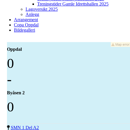
Treningstider Gamle Idrettshallen 2025
Lagoversikt 2025
Anlegg
Arrangement
Copa Oppdal
Bildegalleri
Oppdal
0
-
Byåsen 2
0
SMN 1 Del A2