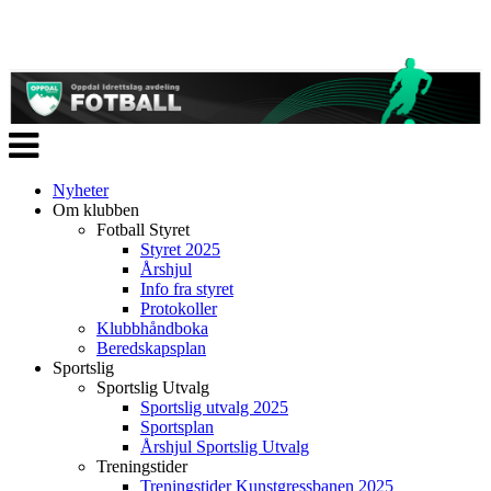
Veksle
navigasjon
Nyheter
Om klubben
Fotball Styret
Styret 2025
Årshjul
Info fra styret
Protokoller
Klubbhåndboka
Beredskapsplan
Sportslig
Sportslig Utvalg
Sportslig utvalg 2025
Sportsplan
Årshjul Sportslig Utvalg
Treningstider
Treningstider Kunstgressbanen 2025