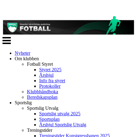
Veksle
navigasjon
Nyheter
Om klubben
Fotball Styret
Styret 2025
Årshjul
Info fra styret
Protokoller
Klubbhåndboka
Beredskapsplan
Sportslig
Sportslig Utvalg
Sportslig utvalg 2025
Sportsplan
Årshjul Sportslig Utvalg
Treningstider
Treningstider Kunstgressbanen 2025