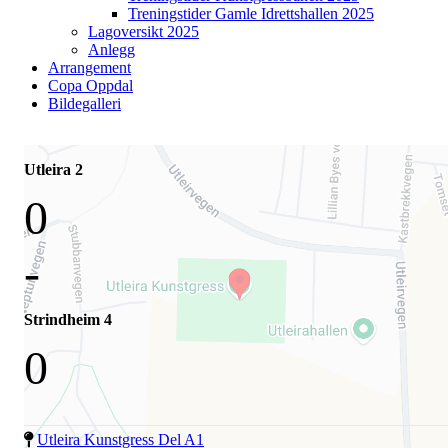
Treningstider Gamle Idrettshallen 2025
Lagoversikt 2025
Anlegg
Arrangement
Copa Oppdal
Bildegalleri
Utleira 2
0
-
Strindheim 4
0
Utleira Kunstgress Del A1