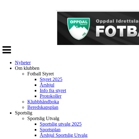
Veksle
navigasjon
Nyheter
Om klubben
Fotball Styret
Styret 2025
Årshjul
Info fra styret
Protokoller
Klubbhåndboka
Beredskapsplan
Sportslig
Sportslig Utvalg
Sportslig utvalg 2025
Sportsplan
Årshjul Sportslig Utvalg