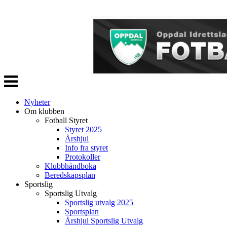
Veksle
navigasjon
Nyheter
Om klubben
Fotball Styret
Styret 2025
Årshjul
Info fra styret
Protokoller
Klubbhåndboka
Beredskapsplan
Sportslig
Sportslig Utvalg
Sportslig utvalg 2025
Sportsplan
Årshjul Sportslig Utvalg