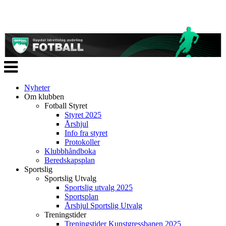
Veksle
navigasjon
Nyheter
Om klubben
Fotball Styret
Styret 2025
Årshjul
Info fra styret
Protokoller
Klubbhåndboka
Beredskapsplan
Sportslig
Sportslig Utvalg
Sportslig utvalg 2025
Sportsplan
Årshjul Sportslig Utvalg
Treningstider
Treningstider Kunstgressbanen 2025