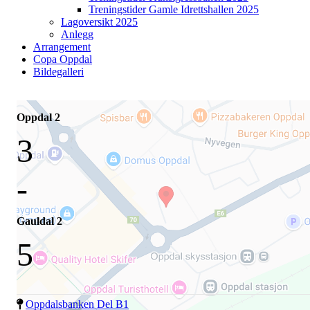
Treningstider Gamle Idrettshallen 2025
Lagoversikt 2025
Anlegg
Arrangement
Copa Oppdal
Bildegalleri
Oppdal 2
3
-
Gauldal 2
5
Oppdalsbanken Del B1