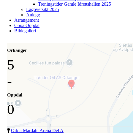
Treningstider Gamle Idrettshallen 2025
Lagoversikt 2025
Anlegg
Arrangement
Copa Oppdal
Bildegalleri
Orkanger
5
-
Oppdal
0
Orkla Mardahl Arena Del A