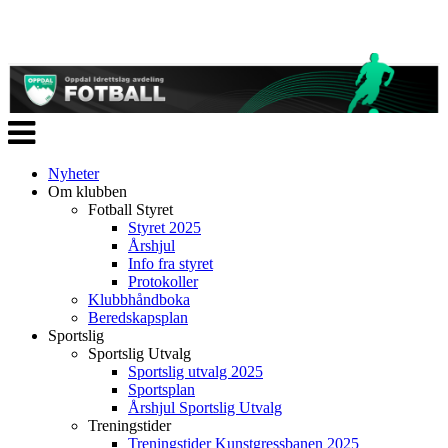
Veksle
navigasjon
Nyheter
Om klubben
Fotball Styret
Styret 2025
Årshjul
Info fra styret
Protokoller
Klubbhåndboka
Beredskapsplan
Sportslig
Sportslig Utvalg
Sportslig utvalg 2025
Sportsplan
Årshjul Sportslig Utvalg
Treningstider
Treningstider Kunstgressbanen 2025