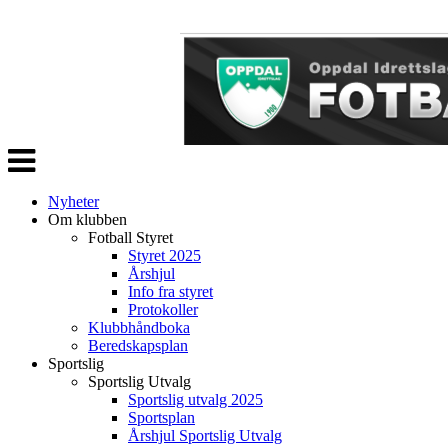
Veksle
navigasjon
Nyheter
Om klubben
Fotball Styret
Styret 2025
Årshjul
Info fra styret
Protokoller
Klubbhåndboka
Beredskapsplan
Sportslig
Sportslig Utvalg
Sportslig utvalg 2025
Sportsplan
Årshjul Sportslig Utvalg