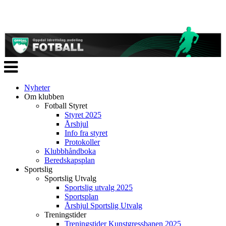
Veksle
navigasjon
Nyheter
Om klubben
Fotball Styret
Styret 2025
Årshjul
Info fra styret
Protokoller
Klubbhåndboka
Beredskapsplan
Sportslig
Sportslig Utvalg
Sportslig utvalg 2025
Sportsplan
Årshjul Sportslig Utvalg
Treningstider
Treningstider Kunstgressbanen 2025