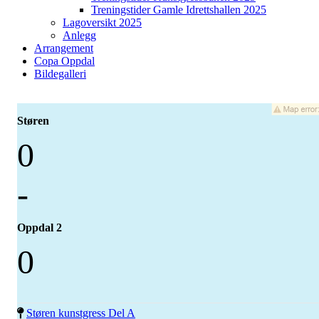
Treningstider Gamle Idrettshallen 2025
Lagoversikt 2025
Anlegg
Arrangement
Copa Oppdal
Bildegalleri
Støren
0
-
Oppdal 2
0
Støren kunstgress Del A