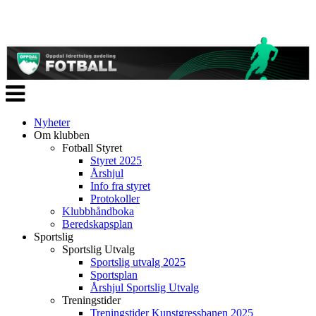
Veksle
navigasjon
Nyheter
Om klubben
Fotball Styret
Styret 2025
Årshjul
Info fra styret
Protokoller
Klubbhåndboka
Beredskapsplan
Sportslig
Sportslig Utvalg
Sportslig utvalg 2025
Sportsplan
Årshjul Sportslig Utvalg
Treningstider
Treningstider Kunstgressbanen 2025