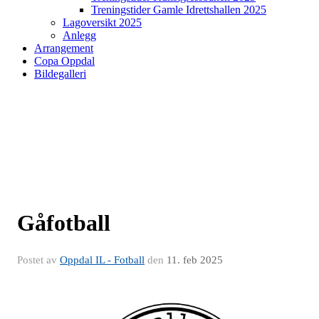
Treningstider Gamle Idrettshallen 2025
Lagoversikt 2025
Anlegg
Arrangement
Copa Oppdal
Bildegalleri
Gåfotball
Postet av
Oppdal IL - Fotball
den
11. feb 2025