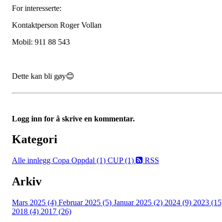
For interesserte:
Kontaktperson Roger Vollan
Mobil: 911 88 543
Dette kan bli gøy😊
Logg inn for å skrive en kommentar.
Kategori
Alle innlegg
Copa Oppdal (1)
CUP (1)
RSS
Arkiv
Mars 2025 (4)
Februar 2025 (5)
Januar 2025 (2)
2024 (9)
2023 (15
2018 (4)
2017 (26)