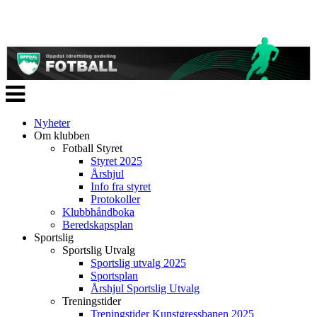
Veksle
navigasjon
Nyheter
Om klubben
Fotball Styret
Styret 2025
Årshjul
Info fra styret
Protokoller
Klubbhåndboka
Beredskapsplan
Sportslig
Sportslig Utvalg
Sportslig utvalg 2025
Sportsplan
Årshjul Sportslig Utvalg
Treningstider
Treningstider Kunstgressbanen 2025