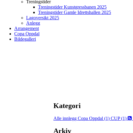
Treningstider
Treningstider Kunstgressbanen 2025
Treningstider Gamle Idrettshallen 2025
Lagoversikt 2025
Anlegg
Arrangement
Copa Oppdal
Bildegalleri
Kategori
Alle innlegg
Copa Oppdal (1)
CUP (1)
Arkiv