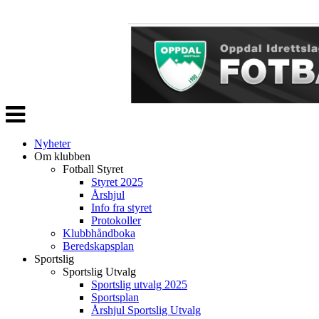
Veksle
navigasjon
Nyheter
Om klubben
Fotball Styret
Styret 2025
Årshjul
Info fra styret
Protokoller
Klubbhåndboka
Beredskapsplan
Sportslig
Sportslig Utvalg
Sportslig utvalg 2025
Sportsplan
Årshjul Sportslig Utvalg