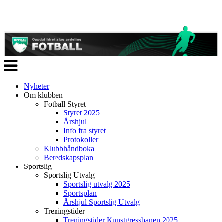
Veksle
navigasjon
Nyheter
Om klubben
Fotball Styret
Styret 2025
Årshjul
Info fra styret
Protokoller
Klubbhåndboka
Beredskapsplan
Sportslig
Sportslig Utvalg
Sportslig utvalg 2025
Sportsplan
Årshjul Sportslig Utvalg
Treningstider
Treningstider Kunstgressbanen 2025