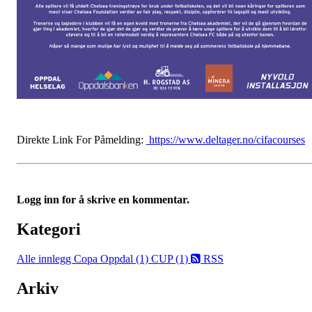
Direkte Link For Påmelding:
https://www.deltager.no/cifacourses
Logg inn for å skrive en kommentar.
Kategori
Alle innlegg
Copa Oppdal (1)
CUP (1)
RSS
Arkiv