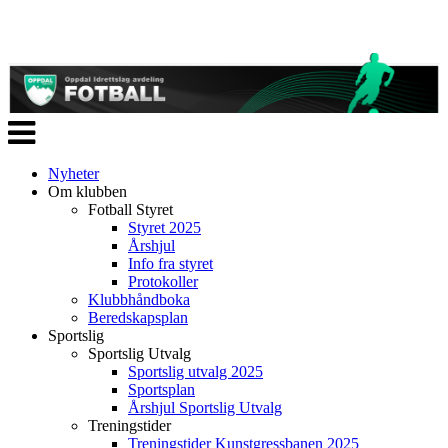
Veksle
navigasjon
Nyheter
Om klubben
Fotball Styret
Styret 2025
Årshjul
Info fra styret
Protokoller
Klubbhåndboka
Beredskapsplan
Sportslig
Sportslig Utvalg
Sportslig utvalg 2025
Sportsplan
Årshjul Sportslig Utvalg
Treningstider
Treningstider Kunstgressbanen 2025