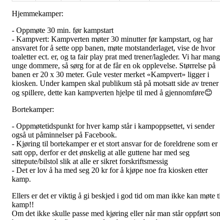
Hjemmekamper:
- Oppmøte 30 min. før kampstart
- Kampvert: Kampverten møter 30 minutter før kampstart, og har
ansvaret for å sette opp banen, møte motstanderlaget, vise de hvor
toaletter ect. er, og ta fair play prat med trener/lagleder. Vi har man
unge dommere, så sørg for at de får en ok opplevelse. Størrelse på
banen er 20 x 30 meter. Gule vester merket «Kampvert» ligger i
kiosken. Under kampen skal publikum stå på motsatt side av trener
og spillere, dette kan kampverten hjelpe til med å gjennomføre😊
Bortekamper:
- Oppmøtetidspunkt for hver kamp står i kampoppsettet, vi sender
også ut påminnelser på Facebook.
- Kjøring til bortekamper er et stort ansvar for de foreldrene som er
satt opp, derfor er det ønskelig at alle guttene har med seg
sittepute/bilstol slik at alle er sikret forskriftsmessig
- Det er lov å ha med seg 20 kr for å kjøpe noe fra kiosken etter
kamp.
Ellers er det er viktig å gi beskjed i god tid om man ikke kan møte ti
kamp!!
Om det ikke skulle passe med kjøring eller når man står oppført so