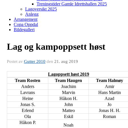
Treningstider Gamle Idrettshallen 2025
Lagoversikt 2025
Anlegg
Arrangement
Copa Oppdal
Bildegalleri
Lag og kampoppsett høst
Postet av
Gutter 2010
den
21. aug 2019
Lagoppsett høst 2019
Team Rosten
Team Haugen
Team Halmøy
Anders
Joachim
Amir
Lavrans
Marvin
Hans Martin
Heine
Håkon H.
Azad
Jonas S.
John
Jo
Erlend
Matteo
Jonas H. H.
Ola
Eskil
Roman
Håkon P.
Noah