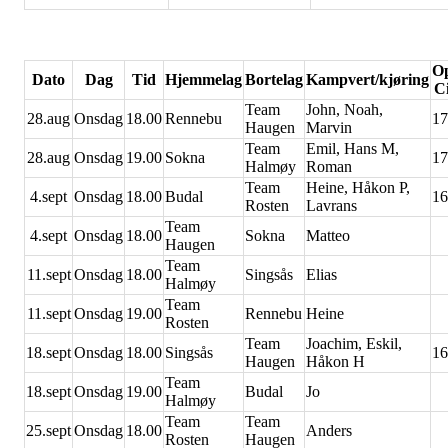
O
Dato
Dag
Tid
Hjemmelag
Bortelag
Kampvert/kjøring
C
Team
John, Noah,
28.aug
Onsdag
18.00
Rennebu
17
Haugen
Marvin
Team
Emil, Hans M,
28.aug
Onsdag
19.00
Sokna
17
Halmøy
Roman
Team
Heine, Håkon P,
4.sept
Onsdag
18.00
Budal
16
Rosten
Lavrans
Team
4.sept
Onsdag
18.00
Sokna
Matteo
Haugen
Team
11.sept
Onsdag
18.00
Singsås
Elias
Halmøy
Team
11.sept
Onsdag
19.00
Rennebu
Heine
Rosten
Team
Joachim, Eskil,
18.sept
Onsdag
18.00
Singsås
16
Haugen
Håkon H
Team
18.sept
Onsdag
19.00
Budal
Jo
Halmøy
Team
Team
25.sept
Onsdag
18.00
Anders
Rosten
Haugen